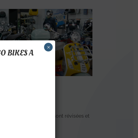
×
O BIKES A
d’occasion
otre parc, nos motos sont révisées et