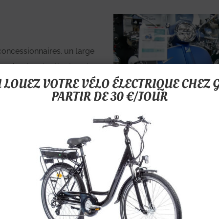
oncessionnaires, un large
reprise éventuelle de votre
LOUEZ VOTRE VÉLO ÉLECTRIQUE CHEZ G
euf).
PARTIR DE 30 €/JOUR
Véhicules 
Chaque année nous vendons n
garanties constructeur