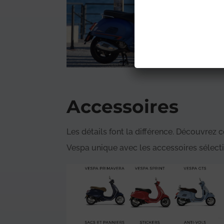
Accessoires
Les détails font la différence. Découvrez
Vespa unique avec les accessoires sélect