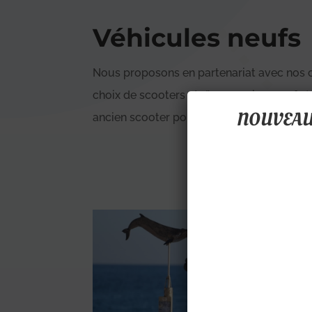
Véhicules neufs
Nous proposons en partenariat avec nos c
choix de scooters et d’accessoires neufs (
NOUVEAU 
ancien scooter pour l’achat d’un véhicule n